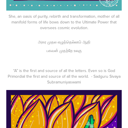
She, an oasis of purity, rebirth and transformation, mother of all
manifold forms of life bows down to the Ultimate Power that
oversees cosmic evolution.
அகர முதல எழுத்தெல்லாம் ஆதி
பகவன் முதற்றே உலகு
“A” is the first and source of all the letters. Even so is God
Primordial the first and source of all the world. - Sadguru Sivaya
Subramuniyaswami