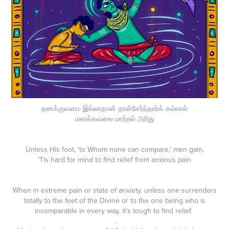
தனக்குவமை இல்லாதான் தாள்சேர்ந்தார்க் கல்லால்
மனக்கவலை மாற்றல் அரிது
Unless His foot, 'to Whom none can compare,' men gain,
'Tis hard for mind to find relief from anxious pain
When in extreme pain or state of anxiety, unless one surrenders
totally to the feet of the Divine or to the one being who is
incomparable in every way, it’s tough to find relief.
.