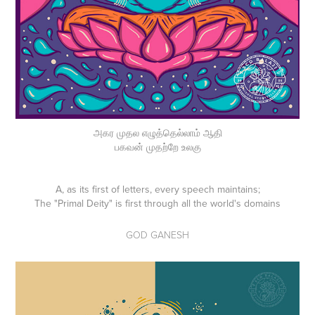
அகர முதல எழுத்தெல்லாம் ஆதி
பகவன் முதற்றே உலகு
A, as its first of letters, every speech maintains;
The "Primal Deity" is first through all the world's domains
GOD GANESH