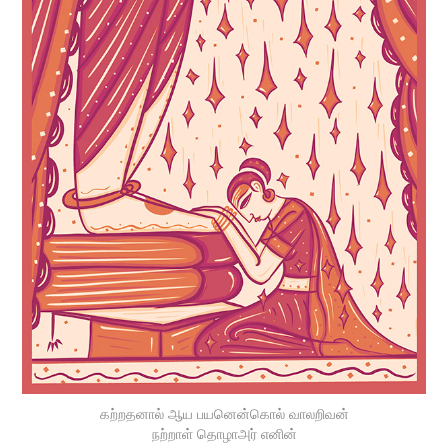
கற்றதனால் ஆய பயனென்கொல் வாலறிவன்
நற்றாள் தொழாஅர் எனின்