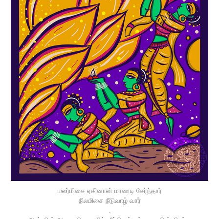
மலர்மிசை ஏகினான் மாணடி சேர்ந்தார்
நிலமிசை நீடுவாழ் வார்
.