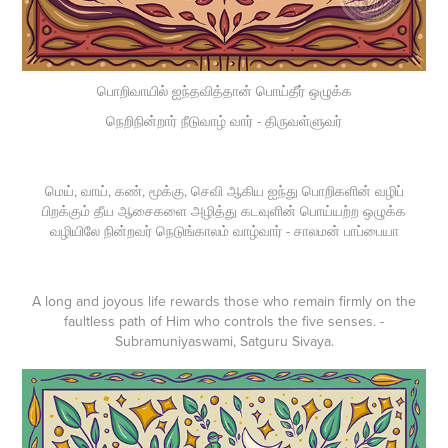
பொறிவாயில் ஐந்தவித்தான் பொய்தீர் ஒழுக்க
நெறிநின்றார் நீடுவாழ் வார் - திருவள்ளுவர்
மெய், வாய், கண், மூக்கு, செவி ஆகிய ஐந்து பொறிகளின் வழிப்
பிறக்கும் தீய ஆசைகளை அழித்து கடவுளின் பொய்யற்ற ஒழுக்க
வழியிலே நின்றவர் நெடுங்காலம் வாழ்வார் - சாலமன் பாப்பையா
A long and joyous life rewards those who remain firmly on the
faultless path of Him who controls the five senses. -
Subramuniyaswami, Satguru Sivaya.