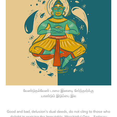
வேண்டுதல்வேண் டாமை இலானடி சேர்ந்தார்க்கு
யாண்டும் இடும்பை இல
Good and bad, delusion’s dual deeds, do not cling to those who
delight in praising the Immutable, Worshipful One. - Sadguru